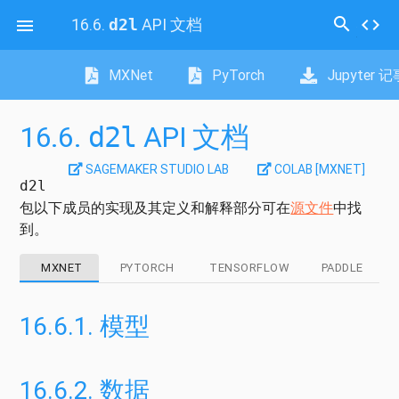
search
16.6.
API 文档
code

d2l
MXNet
PyTorch
Jupyter 
16.6.
API 文档
d2l
SAGEMAKER STUDIO LAB
COLAB [MXNET]
d2l
包以下成员的实现及其定义和解释部分可在
源文件
中找
到。
MXNET
PYTORCH
TENSORFLOW
PADDLE
16.6.1.
模型
16.6.2.
数据